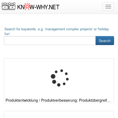
Toggl
navig
Search for keywords, e.g. 'management complex projects' or 'holiday
fun'
Search
Produktentwicklung / Produktverbesserung: Produktübergreifende Fehlerpriorisierung