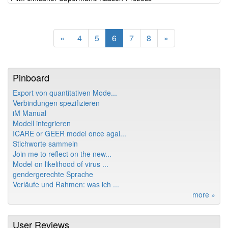
«
4
5
6
7
8
»
Pinboard
Export von quantitativen Mode...
Verbindungen spezifizieren
iM Manual
Modell integrieren
ICARE or GEER model once agai...
Stichworte sammeln
Join me to reflect on the new...
Model on likelihood of virus ...
gendergerechte Sprache
Verläufe und Rahmen: was ich ...
more »
User Reviews