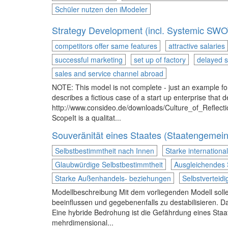
Schüler nutzen den iModeler
Strategy Development (incl. Systemic SWOT
competitors offer same features
attractive salaries
successful marketing
set up of factory
delayed s
sales and service channel abroad
NOTE: This model is not complete - just an example fo
describes a fictious case of a start up enterprise that 
http://www.consideo.de/downloads/Culture_of_Reflection
ScopeIt is a qualitat...
Souveränität eines Staates (Staatengemei
Selbstbestimmtheit nach Innen
Starke internationa
Glaubwürdige Selbstbestimmtheit
Ausgleichendes 
Starke Außenhandels- beziehungen
Selbstverteidi
Modellbeschreibung Mit dem vorliegenden Modell solle
beeinflussen und gegebenenfalls zu destabilisieren. 
Eine hybride Bedrohung ist die Gefährdung eines Staat
mehrdimensional...