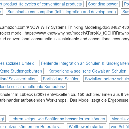
t product life cycles of conventional products
Spending power
Po
e
Sustainable consumption (felt integration and development)
Sus
//www.amazon.com/KNOW-WHY-Systems-Thinking-Modeling/dp/384821430
oject model: https://www.know-why.net/model/AT8roK0_fQCHRRrtwhp_1-w
ble and conventional consumption - sustainable and conventional econ
tes soziales Umfeld
Fehlende Integration an Schulen & Kindergärten
Keine Studiengebühren
Körperliche & seelische Gewalt an Schulen
tion/ Sozialverhalten
Fortbildung Schüler
Sozialkompetenz schul
lende sozial-emotionale Kompetenz
chulen" in Lübeck (2009) entwickelten ca. 150 Schüler/-innen aus 6 
, aufeinander aufbauenden Workshops. Das Modell zeigt die Ergebnisse
egt
Lehren zeigen wie Schüler so besser lernen können
Modells v
ler nutzen können um Referate v...
Wettbewerb starten
von Schül