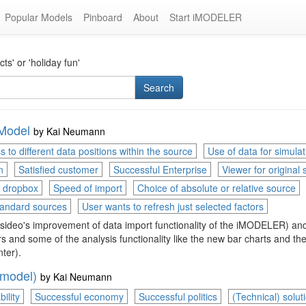
Popular Models
Pinboard
About
Start iMODELER
s' or 'holiday fun'
Search
Model
by
Kai Neumann
s to different data positions within the source
Use of data for simulat
n
Satisfied customer
Successful Enterprise
Viewer for original
m dropbox
Speed of import
Choice of absolute or relative source
tandard sources
User wants to refresh just selected factors
nsideo's improvement of data import functionality of the iMODELER) a
ers and some of the analysis functionality like the new bar charts and t
ter).
 model)
by
Kai Neumann
ility
Successful economy
Successful politics
(Technical) soluti