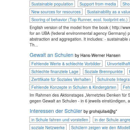
Sustainable population
Support from media
Shor
New sources for resources
Sustainability as a valu
Scoring of behavior (Top Runner, ecol. footprint etc.)
English version of the model from the book ( http:
for an UBA (federal environmental agency Germany) pr
abstraction and aggregation. It includes: - sustaina
Th...
Gewalt an Schulen
by
Hans-Werner Hansen
Fehlende Werte & schlechte Vorbilder
Unvorteilhaf
Schlechte finanziele Lage
Soziale Brennpunkte
Zertifikate für Soziales Verhalten
Schulnote Integra
Fehlende Konzepte in Schulen & Kindergärten
Feh
Im Rahmen des Aktionstages „Vernetztes Denken für S
gegen Gewalt an Schulen - in 6 jeweils einstündigen
Interessen der Schüler
by
grohsjulia4@g*
in Schule fahren und vorstellen
in der Schule angr
soziale Netzwerke
Schülern zeigen wie den iModel