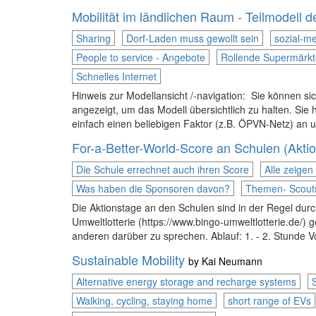
Mobilität im ländlichen Raum - Teilmodell de
Sharing
Dorf-Laden muss gewollt sein
sozial-m
People to service - Angebote
Rollende Supermärkt
Schnelles Internet
Hinweis zur Modellansicht /-navigation: Sie können s
angezeigt, um das Modell übersichtlich zu halten. Sie 
einfach einen beliebigen Faktor (z.B. ÖPVN-Netz) an u
For-a-Better-World-Score an Schulen (Akti
Die Schule errechnet auch ihren Score
Alle zeigen
Was haben die Sponsoren davon?
Themen- Scouts
Die Aktionstage an den Schulen sind in der Regel durc
Umweltlotterie (https://www.bingo-umweltlotterie.de/) 
anderen darüber zu sprechen. Ablauf: 1. - 2. Stunde V
Sustainable Mobility
by
Kai Neumann
Alternative energy storage and recharge systems
Walking, cycling, staying home
short range of EVs