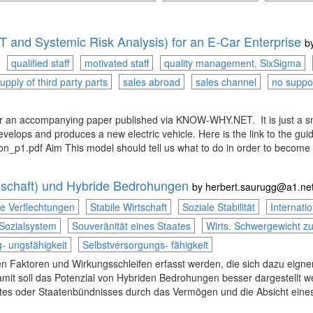
 and Systemic Risk Analysis) for an E-Car Enterprise
b
qualified staff
motivated staff
quality management, SixSigma
upply of third party parts
sales abroad
sales channel
no suppor
r an accompanying paper published via KNOW-WHY.NET. It is just a smal
develops and produces a new electric vehicle. Here is the link to the gui
_p1.pdf Aim This model should tell us what to do in order to become a s
nschaft) und Hybride Bedrohungen
by
herbert.saurugg@a1.ne
le Verflechtungen
Stabile Wirtschaft
Soziale Stabilität
Internat
Sozialsystem
Souveränität eines Staates
Wirts. Schwergewicht z
g- ungsfähigkeit
Selbstversorgungs- fähigkeit
n Faktoren und Wirkungsschleifen erfasst werden, die sich dazu eigne
Damit soll das Potenzial von Hybriden Bedrohungen besser dargestellt 
es oder Staatenbündnisses durch das Vermögen und die Absicht eines Ak