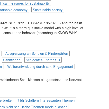
litical measures for sustainability
tainable economy
Sustainable society
X/ref=sr_1_3?ie=UTF8&qid=135797... ) and the basis
 It is a mere qualitative model with a high level of
omy - consumer's behavior (according to KNOW WHY
Ausgrenzung an Schulen & Kindergärten
Sanktionen
Schlechtes Elternhaus
en
Weiterentwicklung durch soz. Engagement
verschiedenen Schulklassen ein gemeinsames Konzept
.
erbreiten mit für Schülern interessanten Themen
ern nicht schulische Themen modeln lassen