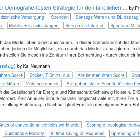
r Demografie-festen Strategie für den ländlichen ...
by
Fr
edizinische Versorgung
Spenden
Sonstige Waren und DL des tägl
e
Mobile Serviceleistungen
Service via Internet
Spontane Mitf
ich das Modell oben direkt anschauen. In dieser Schnellansicht des Mo
haben jedoch die Möglichkeit, sich durch das Modell zu navigieren, in d
nd stellen Sie diesen ins Zentrum Ihrer Betrachtung - durch einen einf
onstag)
by
Kai Neumann
 ihren Score
Sticker, T-Shirts, o.ä.
Alle kennen ihren Score
Soci
 erklären
Viele schummeln
Alle gehen kleine Schritte für eine b
h die Gesellschaft für Energie und Klimaschutz Schleswig Holstein, EKS
gefördert. Ziel: An eurer Schule machen möglichst viele mit, ihren For
orstellung Einführung in Nachhaltigkeit Ermitteln des eigenen For-a-Be
Sales of conventional vehicles world wide
Scoring of ecological behav
Sustainable Mobility
In time saving of resources
Spreading of 