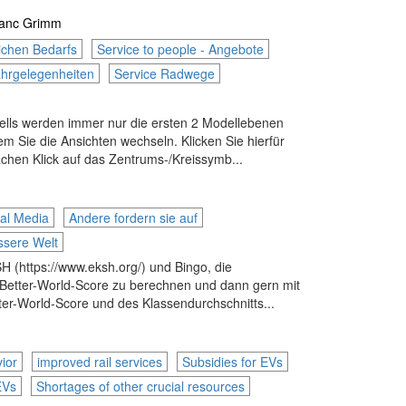
anc Grimm
ichen Bedarfs
Service to people - Angebote
ahrgelegenheiten
Service Radwege
dells werden immer nur die ersten 2 Modellebenen
em Sie die Ansichten wechseln. Klicken Sie hierfür
achen Klick auf das Zentrums-/Kreissymb...
al Media
Andere fordern sie auf
essere Welt
H (https://www.eksh.org/) und Bingo, die
-a-Better-World-Score zu berechnen und dann gern mit
tter-World-Score und des Klassendurchschnitts...
ior
improved rail services
Subsidies for EVs
EVs
Shortages of other crucial resources