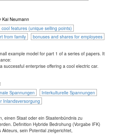
y
Kai Neumann
cool features (unique selling points)
t from family
bonuses and shares for employees
l example model for part 1 of a series of papers. It
dance:
uccessful enterprise offering a cool electric car.
t
ionale Spannungen
Interkulturelle Spannungen
ur Inlandsversorgung
n, einen Staat oder ein Staatenbündnis zu
werden. Definition Hybride Bedrohung (Vorgabe IFK)
teurs, sein Potential zielgerichtet,