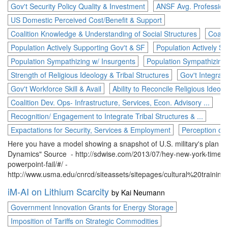
Gov't Security Policy Quality & Investment
ANSF Avg. Professional
US Domestic Perceived Cost/Benefit & Support
Coalition Knowledge & Understanding of Social Structures
Coalit
Population Actively Supporting Gov't & SF
Population Actively S
Population Sympathizing w/ Insurgents
Population Sympathizing 
Strength of Religious Ideology & Tribal Structures
Gov't Integrati
Gov't Workforce Skill & Avail
Ability to Reconcile Religious Ideolog
Coalition Dev. Ops- Infrastructure, Services, Econ. Advisory ...
Recognition/ Engagement to Integrate Tribal Structures & ...
Expactations for Security, Services & Employment
Perception of 
Here you have a model showing a snapshot of U.S. military's plan for
Dynamics" Source - http://sdwise.com/2013/07/hey-new-york-times-
powerpoint-fail/#/ -
http://www.usma.edu/cnrcd/siteassets/sitepages/cultural%20trainin
iM-AI on Lithium Scarcity
by
Kai Neumann
Government Innovation Grants for Energy Storage
Imposition of Tariffs on Strategic Commodities