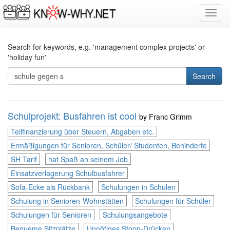
Toggl
navig
Search for keywords, e.g. 'management complex projects' or
'holiday fun'
Search
Schulprojekt: Busfahren ist cool
by
Franc Grimm
Teilfinanzierung über Steuern, Abgaben etc.
Ermäßigungen für Senioren, Schüler/ Studenten, Behinderte
SH Tarif
hat Spaß an seinem Job
Einsatzverlagerung Schulbusfahrer
Sofa-Ecke als Rückbank
Schulungen in Schulen
Schulung in Senioren-Wohnstätten
Schulungen für Schüler
Schulungen für Senioren
Schulungsangebote
Bequeme Sitzplätze
Unnötiges Stopp-Drücken