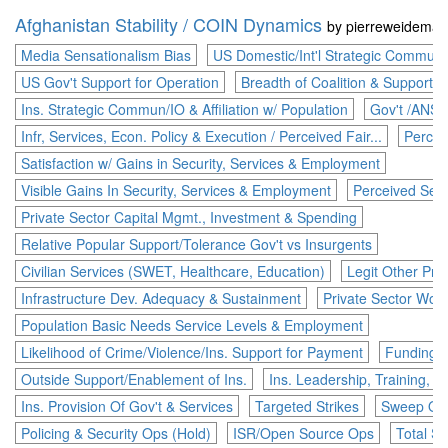
Afghanistan Stability / COIN Dynamics
by
pierreweidema
Media Sensationalism Bias
US Domestic/Int'l Strategic Commun
US Gov't Support for Operation
Breadth of Coalition & Support
Ins. Strategic Commun/IO & Affiliation w/ Population
Gov't /ANSF
Infr, Services, Econ. Policy & Execution / Perceived Fair...
Percep
Satisfaction w/ Gains in Security, Services & Employment
Visible Gains In Security, Services & Employment
Perceived Secu
Private Sector Capital Mgmt., Investment & Spending
Relative Popular Support/Tolerance Gov't vs Insurgents
Civilian Services (SWET, Healthcare, Education)
Legit Other Pro
Infrastructure Dev. Adequacy & Sustainment
Private Sector Workf
Population Basic Needs Service Levels & Employment
Likelihood of Crime/Violence/Ins. Support for Payment
Funding &
Outside Support/Enablement of Ins.
Ins. Leadership, Training, S
Ins. Provision Of Gov't & Services
Targeted Strikes
Sweep Ops
Policing & Security Ops (Hold)
ISR/Open Source Ops
Total S