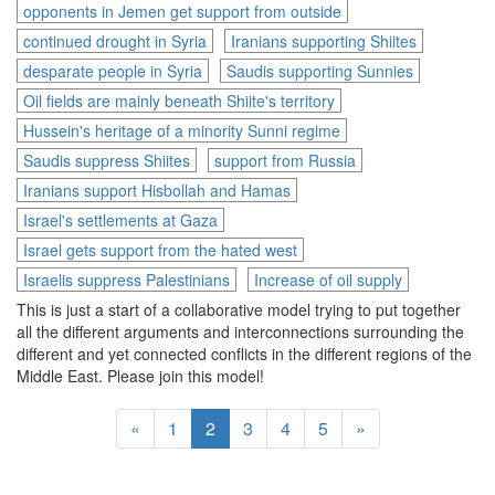
opponents in Jemen get support from outside
continued drought in Syria
Iranians supporting Shiites
desparate people in Syria
Saudis supporting Sunnies
Oil fields are mainly beneath Shiite's territory
Hussein's heritage of a minority Sunni regime
Saudis suppress Shiites
support from Russia
Iranians support Hisbollah and Hamas
Israel's settlements at Gaza
Israel gets support from the hated west
Israelis suppress Palestinians
Increase of oil supply
This is just a start of a collaborative model trying to put together
all the different arguments and interconnections surrounding the
different and yet connected conflicts in the different regions of the
Middle East. Please join this model!
«
1
2
3
4
5
»