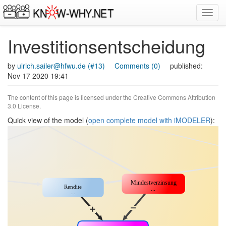
Toggl
navig
Investitionsentscheidung
by
ulrich.sailer@hfwu.de (#13)
Comments (0)
published:
Nov 17 2020 19:41
The content of this page is licensed under the
Creative Commons Attribution
3.0 License
.
Quick view of the model (
open complete model with iMODELER
):