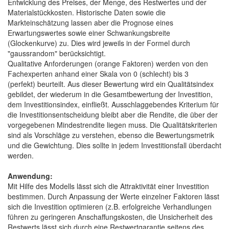
Entwicklung des Preises, der Menge, des Restwertes und der
Materialstückkosten. Historische Daten sowie die
Markteinschätzung lassen aber die Prognose eines
Erwartungswertes sowie einer Schwankungsbreite
(Glockenkurve) zu. Dies wird jeweils in der Formel durch
"gaussrandom" berücksichtigt.
Qualitative Anforderungen (orange Faktoren) werden von den
Fachexperten anhand einer Skala von 0 (schlecht) bis 3
(perfekt) beurteilt. Aus dieser Bewertung wird ein Qualitätsindex
gebildet, der wiederum in die Gesamtbewertung der Investition,
dem Investitionsindex, einfließt. Ausschlaggebendes Kriterium für
die Investitionsentscheidung bleibt aber die Rendite, die über der
vorgegebenen Mindestrendite liegen muss. Die Qualitätskriterien
sind als Vorschläge zu verstehen, ebenso die Bewertungsmetrik
und die Gewichtung. Dies sollte in jedem Investitionsfall überdacht
werden.
Anwendung:
Mit Hilfe des Modells lässt sich die Attraktivität einer Investition
bestimmen. Durch Anpassung der Werte einzelner Faktoren lässt
sich die Investition optimieren (z.B. erfolgreiche Verhandlungen
führen zu geringeren Anschaffungskosten, die Unsicherheit des
Restwerts lässt sich durch eine Restwertgarantie seitens des