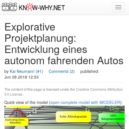
Toggl
navig
Explorative
Projektplanung:
Entwicklung eines
autonom fahrenden Autos
by
Kai Neumann (#1)
Comments (2)
published:
Jun 08 2018 12:53
The content of this page is licensed under the
Creative Commons Attribution
3.0 License
.
Quick view of the model (
open complete model with iMODELER
):