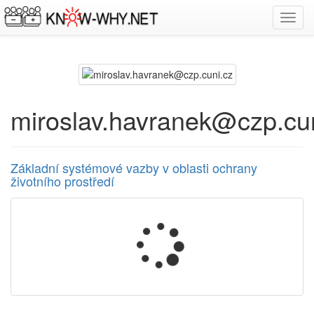
Toggl
navig
miroslav.havranek@czp.cun
Základní systémové vazby v oblasti ochrany
životního prostředí