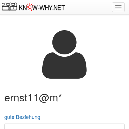
Toggl
navig
ernst11@m*
gute Beziehung