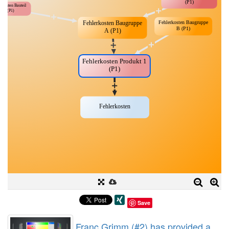
Save
Franc Grimm (#2) has provided a