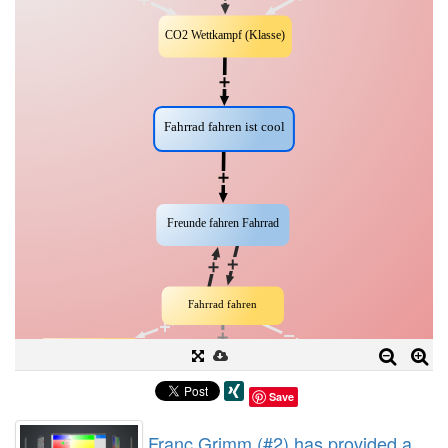
Save
Franc Grimm (#2) has provided a