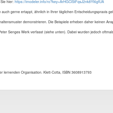
Sie hier:
https://imodeler.info/ro?key=ArHGClStFqsJ2nk8YI6gfUA
 auch gerne ertappt, ähnlich in Ihrer täglichen Entscheidungspraxis g
erhaltensmuster demonstrieren. Die Beispiele erheben daher keinen Ansp
Peter Senges Werk verfasst (siehe unten). Dabei wurden jedoch oftm
der lernenden Organisation. Klett-Cotta, ISBN 3608913793