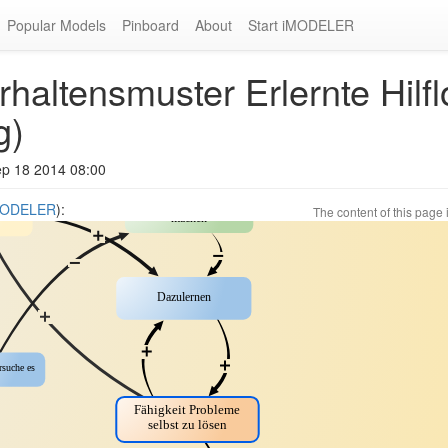
Popular Models
Pinboard
About
Start iMODELER
haltensmuster Erlernte Hilfl
g)
ep 18 2014 08:00
iMODELER
):
The content of this page